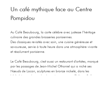
Un café mythique face au Centre
Pompidou
Au Café Beaubourg, la carte célèbre avec justesse l’héritage
culinaire des grandes brasseries parisiennes.
Des classiques revisités avec soin, une cuisine généreuse et
savoureuse, servie à toute heure dans une atmosphère vivante
et résolument parisienne.
Le Café Beaubourg, c'est aussi un restaurant d'artistes, marqué
par les passages de Jean-Michel Othoniel qui a niché ses
Nœuds de Lacan, sculptures en bronze nickelé, dans les
bibliothèques du rez-de-chaussée, ou encore Philippe Sollers ,
qui a orné les murs de pages de son roman
Paradis
,
symbolisant un dialogue entre architecture, art et littérature.
Réserver
Découvrir